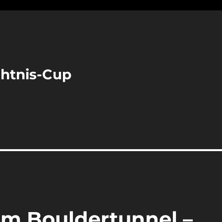
chtnis-Cup
m Bouldertunnel –