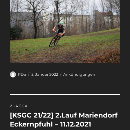
Autor
Veröffentlicht
Kategorien
PDa
5. Januar 2022
Ankündigungen
am
Beitragsnavigation
ZURÜCK
[KSGC 21/22] 2.Lauf Mariendorf
Vorheriger
Beitrag:
Eckernpfuhl – 11.12.2021